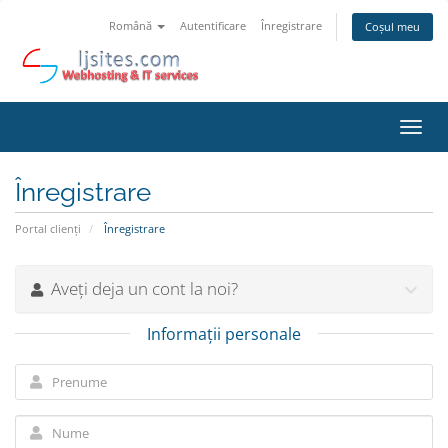
Română
Autentificare
Înregistrare
Coșul meu
Navi
Toggl
Înregistrare
Portal clienți
Înregistrare
Aveți deja un cont la noi?
Informații personale