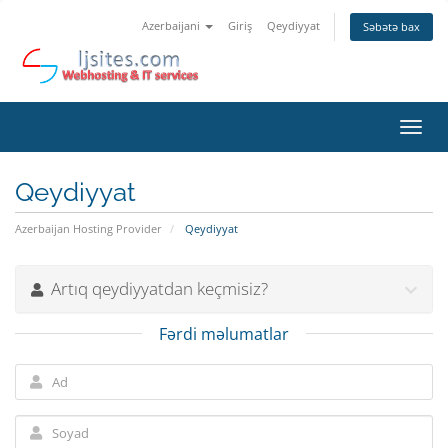
Azerbaijani
Giriş
Qeydiyyat
Səbətə bax
Naviq
keçid
Qeydiyyat
Azerbaijan Hosting Provider
Qeydiyyat
Artıq qeydiyyatdan keçmisiz?
Fərdi məlumatlar