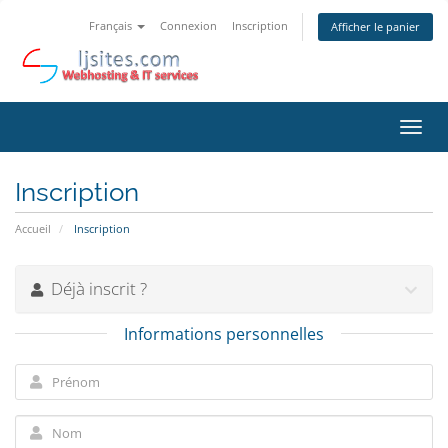
Français
Connexion
Inscription
Afficher le panier
Bascu
la
navig
Inscription
Accueil
Inscription
Déjà inscrit ?
Informations personnelles