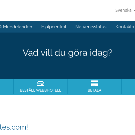
Svenska
 & Meddelanden
Hjälpcentral
Nätverksstatus
Kontakta
Vad vill du göra idag?
BESTÄLL WEBBHOTELL
BETALA
ites.com!